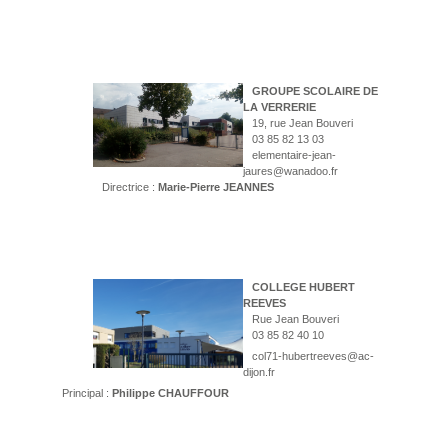
GROUPE SCOLAIRE DE
LA VERRERIE
19, rue Jean Bouveri
03 85 82 13 03
elementaire-jean-
jaures@wanadoo.fr
Directrice :
Marie-Pierre JEANNES
COLLEGE HUBERT
REEVES
Rue Jean Bouveri
03 85 82 40 10
col71-hubertreeves@ac-
dijon.fr
Principal :
Philippe CHAUFFOUR