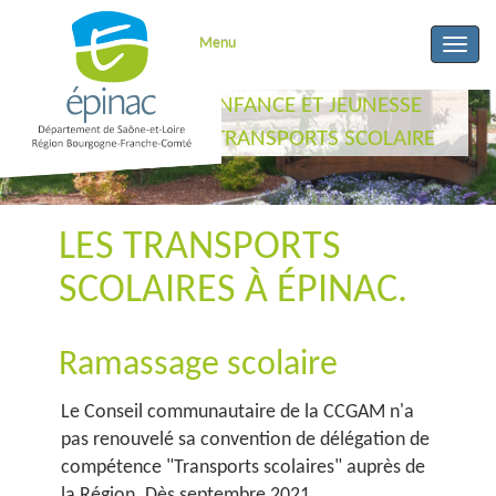
Menu
Toggle
naviga
ACCUEIL
ENFANCE ET JEUNESSE
L’ÉCOLE
TRANSPORTS SCOLAIRE
LES TRANSPORTS
SCOLAIRES À ÉPINAC.
Ramassage scolaire
Le Conseil communautaire de la CCGAM n'a
pas renouvelé sa convention de délégation de
compétence "Transports scolaires" auprès de
la Région. Dès septembre 2021,