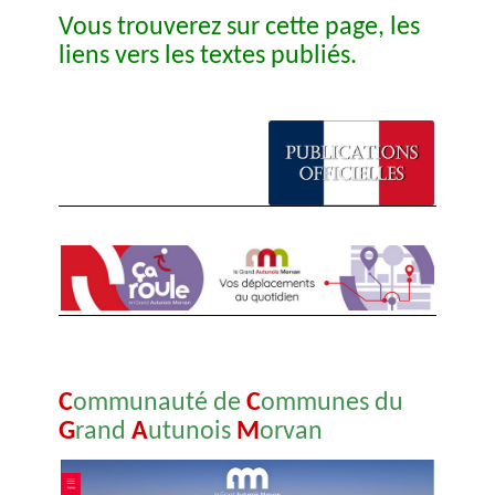
Vous trouverez sur cette page, les
liens vers les textes publiés.
C
ommunauté de
C
ommunes du
G
rand
A
utunois
M
orvan