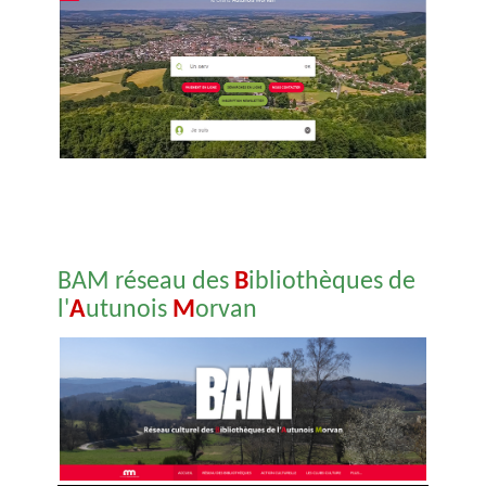
BAM réseau des
B
ibliothèques de
l'
A
utunois
M
orvan